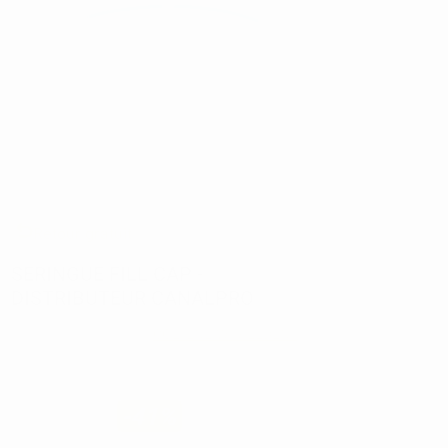
1
/ 2
Retour gratuit
SERINGUE FILL CAP -
DISTRIBUTEUR CANALPRO
Réf:
38507
Marque:
COLTENE-WHALEDENT
15,12€
8
,94€
-41%
Prix TTC