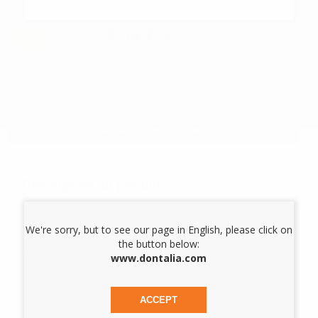
Réf.
38507
Réf. Fabricant:
60019662
8,94 €/u.
-41%
15,12 € /u.
-
+
Les prix sont indiqués TTC*
AJOUTER AU PANIER
Description du produit
Seringue distributrice pour CanalPro, remplit de manière
sûre et efficace les seringues d'irrigation.
We're sorry, but to see our page in English, please click on
Utilisation avec une seule main pour économiser temps et
the button below:
matériel.
www.dontalia.com
ACCEPT