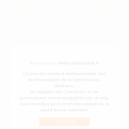
SÉLECTIONNER LE PRODUIT
Caractéristiques du produit
Catégorie
ENDODONTIE
Sous-catégorie
DIVERS: ENDODONTIE
Bienvenue sur
www.dentalclick.fr
Type d'emballage
RÉCIPIENT
Contenu
1 unité
Ce site est réservé exclusivement aux
professionnels de la santé bucco-
Description du produit
dentaire.
Seringue distributrice pour CanalPro, remplit de manière sûre et
En cliquant sur "j'atteste" et en
efficace les seringues d'irrigation.
poursuivant votre navigation sur ce site,
Utilisation avec une seule main pour économiser temps et matériel.
vous certifiez être un professionnel de la
santé bucco-dentaire.
SERINGUE FILL CAP - DISTRIBUTEUR
J'ATTESTE
CANALPRO