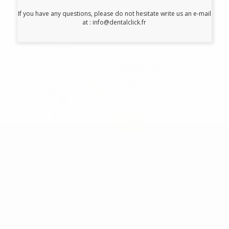
If you have any questions, please do not hesitate write us an e-mail
Vous pourriez également être
at : info@dentalclick.fr
intéressé par:
SERINGUE
CANAL PRO
LUER LOCK
-38%
12
,10€
19,44€
SÉLECTIONNER