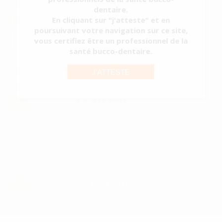
Réf.
38508
Réf. Fabricant:
60019321
dentaire.
12,10 €/u.
-38%
En cliquant sur "j'atteste" et en
19,44 € /u.
poursuivant votre navigation sur ce site,
-
+
vous certifiez être un professionnel de la
santé bucco-dentaire.
SERINGUE CANALPRO BLEU 5 ML.
J'ATTESTE
Réf.
38509
Réf. Fabricant:
60019322
12,10 €/u.
-38%
19,44 € /u.
-
+
SERINGUE CANALPRO JAUNE 5 ML.
Réf.
38510
Réf. Fabricant:
60019323
12,10 €/u.
-38%
19,44 € /u.
-
+