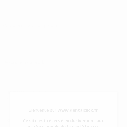
Caractéristiques du produit
Catégorie
ENDODONTIE
Sous-catégorie
SERINGUES IRRIGATION JETABLES
Type d'emballage
RÉCIPIENT
Contenu
50 unités de 5 ml
Description du produit
Seringues d'irrigation fabriquées sans latex et codifiées par couleur
pour une identification et organisation faciles des liquide
d'irrigation. Connexion Luer Lock. Capacité de 5 ml.
FABRICANT:
ZOGEAR Medical Co., Ltd.
CATEGORIE QUALIT
Voir plus
Bienvenue sur
www.dentalclick.fr
SERINGUE CANALPRO ROUGE 5 ML.
Ce site est réservé exclusivement aux
professionnels de la santé bucco-