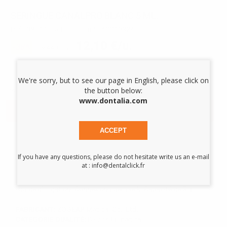
SERINGUE CANALPRO BLANC 5 ML.
Réf.
38511
Réf. Fabricant:
60019324
12,10 €/u.
-38%
19,44 € /u.
-
+
We're sorry, but to see our page in English, please click on
the button below:
Les prix sont indiqués TTC*
www.dontalia.com
AJOUTER AU PANIER
ACCEPT
Description du produit
If you have any questions, please do not hesitate write us an e-mail
at : info@dentalclick.fr
Seringues d'irrigation fabriquées sans latex et codifiées par
couleur pour une identification et organisation faciles des
liquide d'irrigation. Connexion Luer Lock. Capacité de 5 ml.
FABRICANT:
ZOGEAR Medical Co., Ltd.
CATEGORIE QUALITÉ:
Dispositif médical