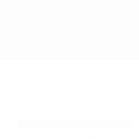
Politique de cookies
CGV
Canal éthique
Code d’éthique
TÉLÉCHARGEZ NOTRE APP
DISPONIBLE SUR
GOOGLE PLAY
DISPONIBLE SUR
APP STORE
Nous utilisons nos propres cookies ainsi que des cookies tiers
afin de vous offrir une meilleure expérience de navigation sur
notre site, afin de pouvoir personnaliser les contenus que nous
vous offrons en fonction de vos habitudes de navigation, ainsi
GESTION DU PAIEMENT
que pour mesurer le trafic sur le site, analyser votre utilisation
de dentalclick.fr et également à des fins de marketing. Vous
pouvez consulter
notre politique de cookies
et personnaliser
ici.
votre configuration en cliquant
TOUT ACCEPTER
Configuration Des Cookies