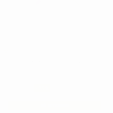
Retour gratuit
SERINGUE CANAL PRO LUER LOCK
Marque:
COLTENE-WHALEDENT
19,44€
12
,10€
-38%
Prix TTC
SÉLECTIONNER