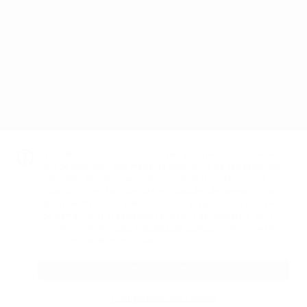
Politique de cookies
CGV
Canal éthique
Code d’éthique
TÉLÉCHARGEZ NOTRE APP
DISPONIBLE SUR
GOOGLE PLAY
DISPONIBLE SUR
APP STORE
Nous utilisons nos propres cookies ainsi que des cookies tiers
afin de vous offrir une meilleure expérience de navigation sur
notre site, afin de pouvoir personnaliser les contenus que nous
vous offrons en fonction de vos habitudes de navigation, ainsi
GESTION DU PAIEMENT
que pour mesurer le trafic sur le site, analyser votre utilisation
de dentalclick.fr et également à des fins de marketing. Vous
pouvez consulter
notre politique de cookies
et personnaliser
ici.
votre configuration en cliquant
TOUT ACCEPTER
Configuration Des Cookies