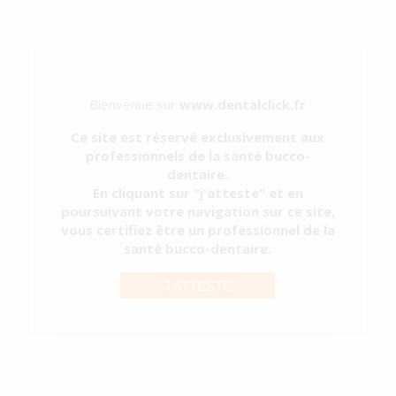
-14%
232
,22€
269,24€
Bienvenue sur
www.dentalclick.fr
-
+
AJOUTER AU PANIER
Ce site est réservé exclusivement aux
professionnels de la santé bucco-
dentaire.
TKO COMPOSITE
En cliquant sur "j'atteste" et en
GEL PHOTO
poursuivant votre navigation sur ce site,
MULTIFONCTIO
vous certifiez être un professionnel de la
NS
santé bucco-dentaire.
-2%
J'ATTESTE
47
,45€
48,54€
SÉLECTIONNER