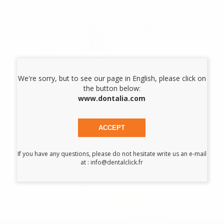
3M™
TRANSBOND
PLUS KIT
ADHESIF POUR
LES BAGUES
-2%
We're sorry, but to see our page in English, please click on
322
,03€
329,45€
the button below:
www.dontalia.com
-
+
AJOUTER AU PANIER
ACCEPT
ULTRA BAND
LOK SANS
If you have any questions, please do not hesitate write us an e-mail
FLUOR BLEU
at : info@dentalclick.fr
AVEC EMBOUTS
-2%
62
,35€
63,78€