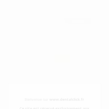
CONTROLE DES HABITUDES (3)
Supprimer les filtres
Le Prix
PIQUES LANGUE
-51%
27
,48€
56,22€
-
+
AJOUTER AU PANIER
TS2
Bienvenue sur
www.dentalclick.fr
CORRECTEUR DE
L'OCCLUSION
Ce site est réservé exclusivement aux
OUVERTE