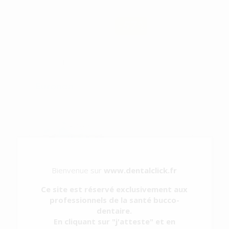
-57%
46
,27€
107,71€
-
+
AJOUTER AU PANIER
SERVIETTES
BAVOIRS TOWEL
UP MONOART
-52%
Bienvenue sur
www.dentalclick.fr
22
,99€
47,90€
Ce site est réservé exclusivement aux
SÉLECTIONNER
professionnels de la santé bucco-
dentaire.
En cliquant sur "j'atteste" et en
Le Prix