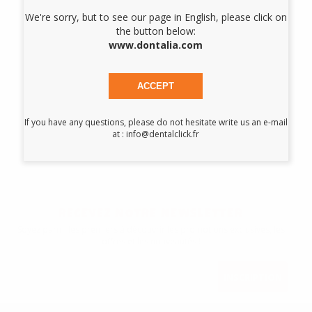
We're sorry, but to see our page in English, please click on
BUSE PIECE A
MAIN
the button below:
SUBGINGIVAL
www.dontalia.com
D_PROPHY
FLOW ET
D_PROPHY
ACCEPT
FLOW PLUS
If you have any questions, please do not hesitate write us an e-mail
at : info@dentalclick.fr
DEMANDER UN DEVIS
1
RECEVEZ NOTRE NEWSLETTER
Soyez parmi les premiers à découvrir les promotions exclusives, les
offres et les nouveautés !