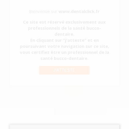
Bienvenue sur
www.dentalclick.fr
Ce site est réservé exclusivement aux
professionnels de la santé bucco-
dentaire.
DEMANDER UN DEVIS
En cliquant sur "j'atteste" et en
poursuivant votre navigation sur ce site,
vous certifiez être un professionnel de la
santé bucco-dentaire.
PAM
AÉROPOLISSEUR
SUBGINGIVAL
J'ATTESTE
POUR
D_PROPHY
FLOW ET
-53%
D_PROPHY
FLOW PLUS
276
,83€
592,80€
-
+
AJOUTER AU PANIER