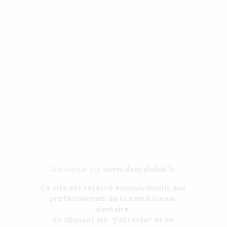
EVER X FLOW
4+1
-39%
46
,40€
A partir de
76,63€
SÉLECTIONNER
FUJI I CIMENT
CAPSULE
Bienvenue sur
www.dentalclick.fr
Ce site est réservé exclusivement aux
professionnels de la santé bucco-
-33%
dentaire.
En cliquant sur "j'atteste" et en
113
,30€
169,51€