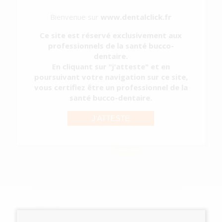
-15%
Bienvenue sur
www.dentalclick.fr
49
,42€
Ce site est réservé exclusivement aux
58,14€
professionnels de la santé bucco-
SÉLECTIONNER
dentaire.
En cliquant sur "j'atteste" et en
poursuivant votre navigation sur ce site,
vous certifiez être un professionnel de la
MINI STOPS A
santé bucco-dentaire.
SERTIR
J'ATTESTE
-19%
24
,35€
29,94€
SÉLECTIONNER
G&H WIRE