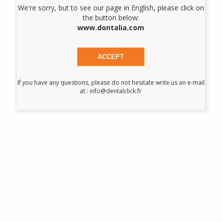
STOPS
We're sorry, but to see our page in English, please click on
CRIMPABLES
the button below:
www.dontalia.com
-15%
ACCEPT
44
,77€
52,67€
If you have any questions, please do not hesitate write us an e-mail
at : info@dentalclick.fr
-
+
AJOUTER AU PANIER
1
RECEVEZ NOTRE NEWSLETTER
Soyez parmi les premiers à découvrir les promotions exclusives, les
offres et les nouveautés !
J'ai lu et j'accepte les politiques de confidentialité
*