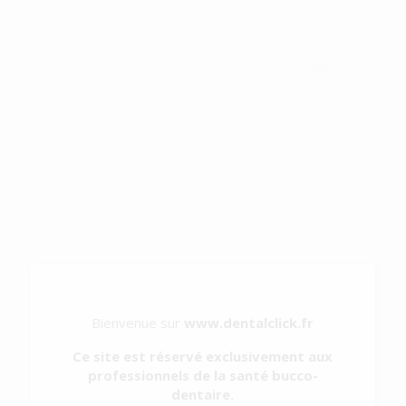
Avez-vous oublié votre mot de passe ?
NOUVEAU CLIENT
M'enregistrer
Pour vous enregistrer sur Dentalclick.fr, veuillez compléter
le formulaire suivant :
Bienvenue sur
www.dentalclick.fr
Ce site est réservé exclusivement aux
professionnels de la santé bucco-
dentaire.