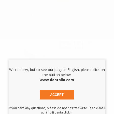
136
,03€
139,16€
-
+
AJOUTER AU PANIER
AIGUILLES
IRRIGATION PRO
RINSE 100U.
-2%
We're sorry, but to see our page in English, please click on
134
,16€
the button below:
137,24€
www.dontalia.com
SÉLECTIONNER
ACCEPT
AIGUILLES DE
If you have any questions, please do not hesitate write us an e-mail
IRRIGACIÓN
at : info@dentalclick.fr