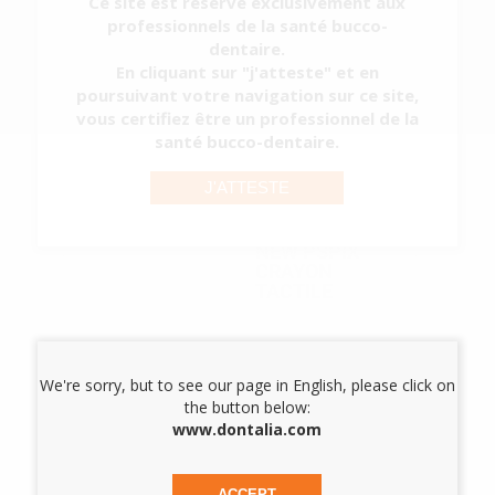
Ce site est réservé exclusivement aux
professionnels de la santé bucco-
dentaire.
En cliquant sur "j'atteste" et en
poursuivant votre navigation sur ce site,
vous certifiez être un professionnel de la
santé bucco-dentaire.
DEMANDER UN DEVIS
J'ATTESTE
NEW PSPIX
CRAYON
TACTILE
We're sorry, but to see our page in English, please click on
the button below:
www.dontalia.com
DEMANDER UN DEVIS
1
ACCEPT