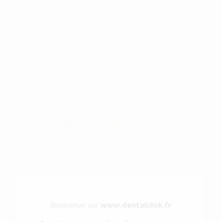
DIGITALISATEUR DE PLAQUES INTRA-ORALES. ACCESSOIRES
(3)
Supprimer les filtres
HOUSSES
PROTECTION
DEXIS
-22%
58
,02€
74,53€
SÉLECTIONNER
CARTONS
Bienvenue sur
www.dentalclick.fr
PROTECTION
DEXIS