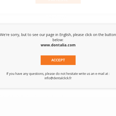
0.805.0225
We're sorry, but to see our page in English, please click on the button
0.805.0226
below:
www.dontalia.com
ACCEPT
If you have any questions, please do not hesitate write us an e-mail at :
info@dentalclick.fr
nt de le placer dans la housse de protection.