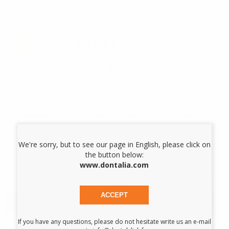
EVER X FLOW DENTINE
Réf.
46180
Réf. Fabricant:
012899
58,00 €/u.
-24%
76,63 € /u.
-
+
Les prix sont indiqués TTC*
Important ! Pour profiter de l'offre exclusive du fabricant,
veuillez :
Ajouter 4 unités dans votre panier
We're sorry, but to see our page in English, please click on
Choisir 1 produits gratuits de la liste "Offre fabricant"
the button below:
*Gratuité(s) envoyée(s) par le fabricant
www.dontalia.com
ACCEPT
AJOUTER AU PANIER
If you have any questions, please do not hesitate write us an e-mail