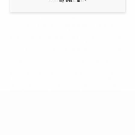
at : info@dentalclick.fr
Description du produit
everX Flow est un composite fluide renforcé de fibres
courtes. everX Flow renforce efficacement les restaurations
et présente une résistance à la fracture exceptionnellement
élevée. Les fibres aident également à rediriger les fissures et
éviter les échecs, ce qui fait dʼeverX Flow un matériau
optimal à utiliser dans les dents affaiblies ou fissurées, par
exemple après le retrait dʼamalgame. everX Flow a une
viscosité très thixotrope qui lui permet de sʼécouler et de
sʼadapter parfaitement aux parois des cavités, mais sans
écoulement, même dans les molaires supérieures. everX
Flow est disponible en deux teintes uniques, afin de
répondre à tous vos besoins cliniques. La teinte Bulk
(cristalline) présente une profondeur de polymérisation de
5,5 mm et est idéale pour les cavités profondes, ou lorsque
vous voulez accélérer le traitement. La teinte Dentine a une
opacité plus élevée et nécessite dʼêtre stratifiée. Le choix
idéal si vous recherchez les meilleurs résultats esthétiques
possibles.
FABRICANT:
GC EUROPE N.V.