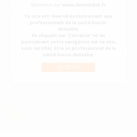
Bienvenue sur
www.dentalclick.fr
Catégorie
RESTAURATION
Sous-catégorie
COMPOSITES FLUIDES
Ce site est réservé exclusivement aux
Type d'emballage
SACHET
professionnels de la santé bucco-
Contenu
1 seringue x 2 ml (3,7 gr)
dentaire.
En cliquant sur "j'atteste" et en
Description du produit
poursuivant votre navigation sur ce site,
everX Flow est un composite fluide renforcé de fibres courtes.
vous certifiez être un professionnel de la
everX Flow renforce efficacement les restaurations et présente une
santé bucco-dentaire.
résistance à la fracture exceptionnellement élevée. Les fibres
aident également à rediriger les fissures et éviter les échecs, ce qui
J'ATTESTE
fait d...
Voir plus
EVER X FLOW BULK
Réf.
46179
Réf. Fabricant:
012898
58,00 €/u.
-24%
76,63 € /u.
-
+