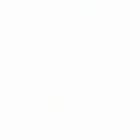
Retour gratuit
EVER X FLOW
Marque:
GC
76,63€
58
,00€
-24%
Prix TTC
4+1