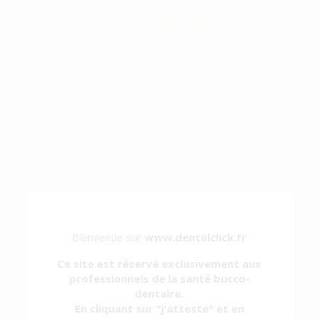
-15%
49
,54€
58,28€
SÉLECTIONNER
IVOTION BASE
PRINT 1L
-15%
Bienvenue sur
www.dentalclick.fr
574
,84€
676,28€
Ce site est réservé exclusivement aux
SÉLECTIONNER
professionnels de la santé bucco-
dentaire.
En cliquant sur "j'atteste" et en