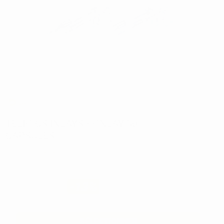
Retour gratuit
TELIO CS INLAYS / ONLAY 30
CAPSULES
Marque:
IVOCLAR
86,64€
75
,48€
-13%
Prix TTC
SÉLECTIONNER