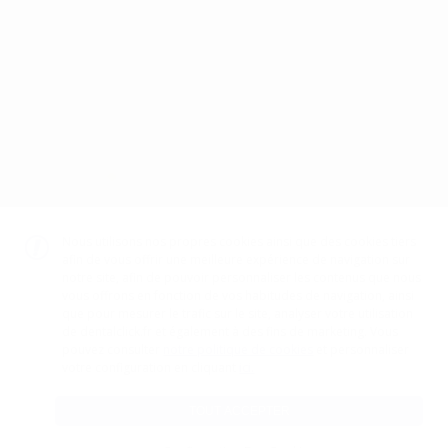
Mentions légales
Politique de confidentialité
Politique de cookies
CGV
Canal éthique
Code d’éthique
TÉLÉCHARGEZ NOTRE APP
DISPONIBLE SUR
GOOGLE PLAY
DISPONIBLE SUR
APP STORE
Nous utilisons nos propres cookies ainsi que des cookies tiers
afin de vous offrir une meilleure expérience de navigation sur
notre site, afin de pouvoir personnaliser les contenus que nous
vous offrons en fonction de vos habitudes de navigation, ainsi
GESTION DU PAIEMENT
que pour mesurer le trafic sur le site, analyser votre utilisation
de dentalclick.fr et également à des fins de marketing. Vous
pouvez consulter
notre politique de cookies
et personnaliser
ici.
votre configuration en cliquant
TOUT ACCEPTER