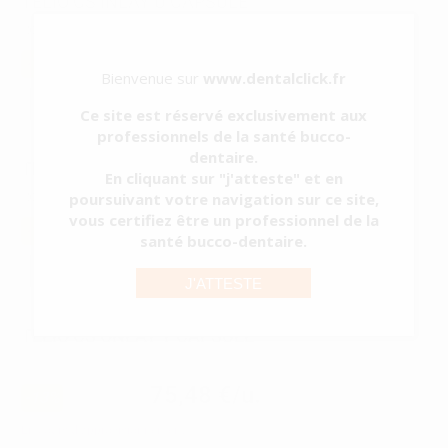
TELIO CS INLAY U CAPSULE
Réf.
73976
Réf. Fabricant:
701263
75,48 €/u.
-13%
86,64 € /u.
Bienvenue sur
www.dentalclick.fr
-
+
Ce site est réservé exclusivement aux
professionnels de la santé bucco-
dentaire.
TELIO CS INLAY T CAPSULE
En cliquant sur "j'atteste" et en
Réf.
73977
Réf. Fabricant:
701267
poursuivant votre navigation sur ce site,
vous certifiez être un professionnel de la
75,48 €/u.
-13%
86,64 € /u.
santé bucco-dentaire.
-
+
J'ATTESTE
TELIO CS ONLAY T CAPSULE
Réf.
73981
Réf. Fabricant:
701268
75,48 €/u.
-13%
86,64 € /u.
En cours d'approvisionnement