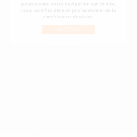
poursuivant votre navigation sur ce site,
Voir plus
vous certifiez être un professionnel de la
santé bucco-dentaire.
SISTEMA DE OBTURACIÓN DE GUTTA MAXFILL-
G
J'ATTESTE
Réf.
82302
Réf. Fabricant:
61.01.002
288,86 €/u.
-27%
396,00 € /u.
En cours d'approvisionnement
Les prix sont indiqués TTC*
Description du produit
Système d'obturation MaxFill-G Gutta-Percha
Contrôle intelligent de la température : préchauffez en
seulement 15 secondes avec quatre options de température
prédéfinies (150°C, 180°C, 200°C, 230°C). Modification
facile des paramètres en un seul clic. Assure une dureté