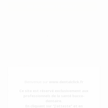
SÉLECTIONNER LE PRODUIT
Caractéristiques du produit
Catégorie
ENDODONTIE
Sous-
APPAREILS D'OBTURATION/CONDENSATION DE
catégorie
GUTTAPERCHA
Type d'emballage
BOITE
Contenu
Unité principale + base de chargement + adaptateur...
Voir plus
Description du produit
Bienvenue sur
www.dentalclick.fr
Système d'obturation MaxFill-G Gutta-Percha
Ce site est réservé exclusivement aux
Contrôle intelligent de la température : préchauffez en seulement
professionnels de la santé bucco-
15 secondes avec quatre options de température prédéfinies
dentaire.
(150°C, 180°C, 200°C, 230°C). Modification facile des paramètres
En cliquant sur "j'atteste" et en
en un seul clic. Assure une d...