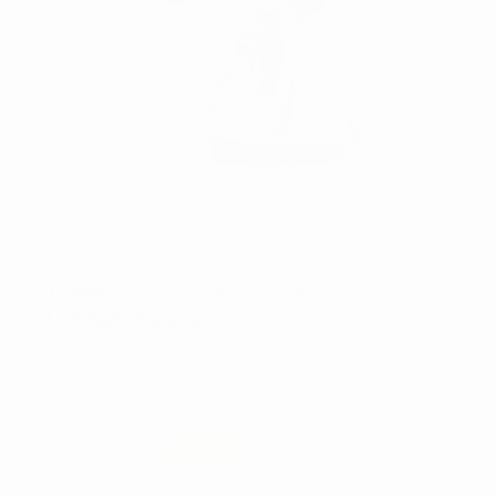
Retour gratuit
SISTEMA DE OBTURACIÓN DE
GUTTA MAXFILL-G
Réf:
82302
Marque:
REFINE
396,00€
288
,86€
-27%
Prix TTC