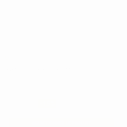
Retour gratuit
SERINGUE LUER LOCK 5 ML.
Réf:
99766
Marque:
PENTA FERTE
41,87€
35
,59€
-15%
Prix TTC
SÉLECTIONNER LE PRODUIT