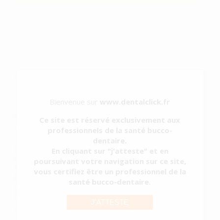
Caractéristiques du produit
Catégorie
ENDODONTIE
Sous-catégorie
SERINGUES IRRIGATION JETABLES
Type d'emballage
RÉCIPIENT
Contenu
100 unités
Bienvenue sur
www.dentalclick.fr
Description du produit
Ce site est réservé exclusivement aux
Seringue pour une introduction précise et douce du médicament.
professionnels de la santé bucco-
dentaire.
Caractéristiques :
En cliquant sur "j'atteste" et en
– À usage unique.
poursuivant votre navigation sur ce site,
– En latex thermoplastique inerte.
vous certifiez être un professionnel de la
– Sans PVC.
santé bucco-dentaire.
– Stérilisée par un faisceau d'électrons standard.
– Conditionnées sous coque...
J'ATTESTE
Voir plus