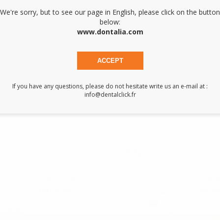
We're sorry, but to see our page in English, please click on the button
below:
www.dontalia.com
ACCEPT
If you have any questions, please do not hesitate write us an e-mail at :
info@dentalclick.fr
FUJI PLUS KIT
FUJI 
D'INTRODUCTIO
CAPSU
N A3