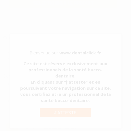
SÉLECTIONNER LE PRODUIT
Caractéristiques du produit
Catégorie
USAGE UNIQUE
Sous-catégorie
PLATEAUX JETABLES
Bienvenue sur
www.dentalclick.fr
Type d'emballage
BOITE
Ce site est réservé exclusivement aux
Contenu
400 unités
professionnels de la santé bucco-
dentaire.
Description du produit
En cliquant sur "j'atteste" et en
Plateau usage unique en plastique blanc, 20 x 15 x 1,5 cm.
poursuivant votre navigation sur ce site,
vous certifiez être un professionnel de la
santé bucco-dentaire.
PLATEAU JETABLE SANS COMPARTIMENT
15X20X1,5 CM
J'ATTESTE
Réf.
5941
Réf. Fabricant:
D4003
28,50 €/u.
-28%
39,77 € /u.