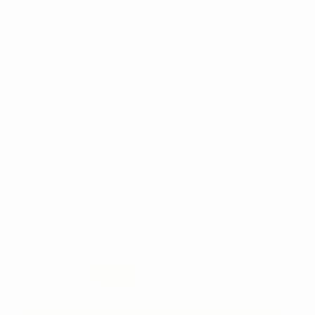
Retour gratuit
PLATEAU JETABLE SANS
COMPARTIMENT 15X20X1,5 CM
Réf:
5941
Marque:
MEDISTOCK
39,77€
28
,50€
-28%
Prix TTC