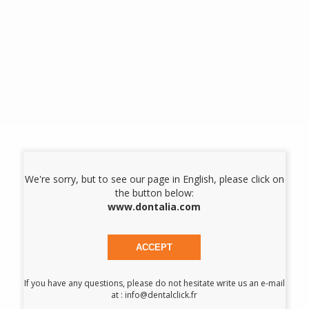
-
+
Les prix sont indiqués TTC*
AJOUTER AU PANIER
Description du produit
Plateau usage unique en plastique blanc, 20 x 15 x 1,5 cm.
We're sorry, but to see our page in English, please click on
the button below:
www.dontalia.com
Vous pourriez également être
ACCEPT
intéressé par:
If you have any questions, please do not hesitate write us an e-mail
SANS MARQUE
at : info@dentalclick.fr