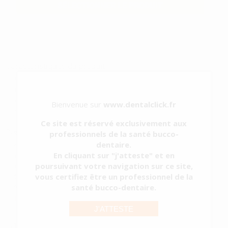
SÉLECTIONNER LE PRODUIT
Caractéristiques du produit
Catégorie
RETENUE LINGUALE
Sous-catégorie
OR
Type d'emballage
BOBINE
Bienvenue sur
www.dentalclick.fr
Contenu
75cm
Ce site est réservé exclusivement aux
Description du produit
professionnels de la santé bucco-
dentaire.
Sans nickel. La dernière génération de rétention linguale en or. -
En cliquant sur "j'atteste" et en
Stabilise les corrections orthodontiques - Prévient les rechutes
poursuivant votre navigation sur ce site,
rotationnelles - Une application facile puisqu'elle s'adapte
vous certifiez être un professionnel de la
naturellement à la voûte plantaire - Moins de temps au fauteuil -
Niveau d'éc...
santé bucco-dentaire.
Voir plus
J'ATTESTE
ORTHO FLEXTECH ORO SANS NICKEL