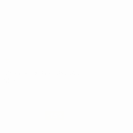
Retour gratuit
ORTHO FLEXTECH ORO SANS
NICKEL
Réf:
L0000
Marque:
RELIANCE ORTHODONTIC
599,99€
509
,99€
-15%
Prix TTC