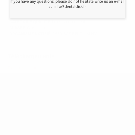
If you have any questions, please do not hesitate write us an e-mail
(largeur) x 0,402 mm (hauteur)
at : info@dentalclick.fr
FABRICANT:
RELIANCE ORTHODONTIC PRODUCTS, INC.
CATEGORIE QUALITÉ:
Dispositif médical
CLASSE:
Classe IIa
ORGANISME NOTIFIÉ:
1639-SGS BELGIUM NV
Téléchargements
Fiches de securite
RECEVEZ NOTRE NEWSLETTER
Soyez parmi les premiers à découvrir les promotions exclusives, les