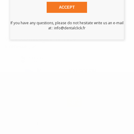
GMBH
ACCEPT
If you have any questions, please do not hesitate write us an e-mail
at : info@dentalclick.fr
Vous pourriez également être
intéressé par:
KALSOGEN
PLUS LIQUIDE
-8%
84
,04€
91,34€
-
+
AJOUTER AU PANIER