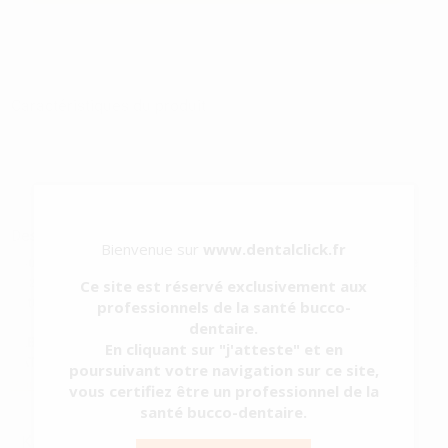
Caractéristiques du produit
Catégorie
CIMENTS
Sous-catégorie
CIMENTS DE FONDS DE CAVITÉ
Type d'emballage
POT
Contenu
30 g
Description du produit
Bienvenue sur
www.dentalclick.fr
Pour fond d'amalgame. Oxyde de zinc et eugénol. Ciment à l'oxyde
de zinc et eugénol, recommandé pour les fonds de cavités sous les
Ce site est réservé exclusivement aux
obturations en amalgame.
professionnels de la santé bucco-
dentaire.
FABRICANT:
Dentsply DeTrey GmbH
En cliquant sur "j'atteste" et en
CATEGORIE QUALITÉ:
Dispositif médical<
poursuivant votre navigation sur ce site,
Voir plus
vous certifiez être un professionnel de la
santé bucco-dentaire.
KALSOGEN PLUS POUDRE