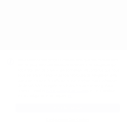
Politique de cookies
CGV
Canal éthique
Code d’éthique
TÉLÉCHARGEZ NOTRE APP
DISPONIBLE SUR
GOOGLE PLAY
DISPONIBLE SUR
APP STORE
Nous utilisons nos propres cookies ainsi que des cookies tiers
afin de vous offrir une meilleure expérience de navigation sur
notre site, afin de pouvoir personnaliser les contenus que nous
vous offrons en fonction de vos habitudes de navigation, ainsi
GESTION DU PAIEMENT
que pour mesurer le trafic sur le site, analyser votre utilisation
de dentalclick.fr et également à des fins de marketing. Vous
pouvez consulter
notre politique de cookies
et personnaliser
ici.
votre configuration en cliquant
TOUT ACCEPTER
Configuration Des Cookies