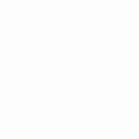
Retour gratuit
KALSOGEN PLUS POUDRE
Réf:
2725
Marque:
DENTSPLY
91,34€
84
,04€
-8%
Prix TTC
SÉLECTIONNER LE PRODUIT