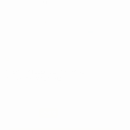
Retour gratuit
INSERT SATELEC DETARTRAGE
SOUS-GINGIVAL N10Z
Réf:
8902
Marque:
ACTEON
144,36€
51
,49€
-64%
Prix TTC