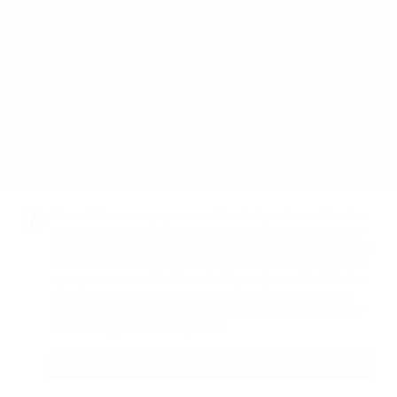
Mentions légales
Politique de confidentialité
Politique de cookies
CGV
Canal éthique
Code d’éthique
TÉLÉCHARGEZ NOTRE APP
DISPONIBLE SUR
GOOGLE PLAY
DISPONIBLE SUR
APP STORE
Nous utilisons nos propres cookies ainsi que des cookies tiers
afin de vous offrir une meilleure expérience de navigation sur
notre site, afin de pouvoir personnaliser les contenus que nous
vous offrons en fonction de vos habitudes de navigation, ainsi
GESTION DU PAIEMENT
que pour mesurer le trafic sur le site, analyser votre utilisation
de dentalclick.fr et également à des fins de marketing. Vous
pouvez consulter
notre politique de cookies
et personnaliser
ici.
votre configuration en cliquant
TOUT ACCEPTER