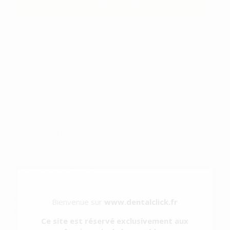
SÉLECTIONNER LE PRODUIT
Caractéristiques du produit
Catégorie
PRÉVENTION ET PROPHYLAXIE
Sous-catégorie
INSERTS À ULTRASONS. PROPHYLAXIE
Type d'emballage
BLISTER
Contenu
1 unité
Description du produit
Avec près de 70 inserts, SATELEC propose la plus large gamme du
marché, d'une inégalable polyvalence, utilisable dans une très
grande variété de traitements.
La gamme de pointes SATELEC permet des traitements tels que
prophylaxie/nettoyage, parodontologie, endodo...
Bienvenue sur
www.dentalclick.fr
Voir plus
Ce site est réservé exclusivement aux