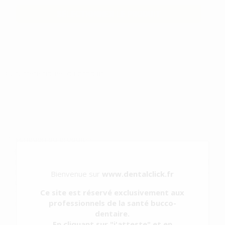
SÉLECTIONNER LE PRODUIT
Caractéristiques du produit
Catégorie
INSTRUMENTATION ROTATIVE
Sous-catégorie
LUBRIFICATION ET MAINTENANCE ACCESSOIRES
Type d'emballage
BOÎTE
Contenu
500 ml
Description du produit
El dispositivo VELOCARE es una máquina de lubricación de
instrumental rotatorio de Odontología que combina funcionalidad
y diseño en un cuerpo compacto y sofisticado. Su facilidad de uso
Bienvenue sur
www.dentalclick.fr
y sus múltiples funciones garantizan una limpieza y lubricación
Ce site est réservé exclusivement aux
completas de su ins...
professionnels de la santé bucco-
Voir plus
dentaire.
En cliquant sur "j'atteste" et en