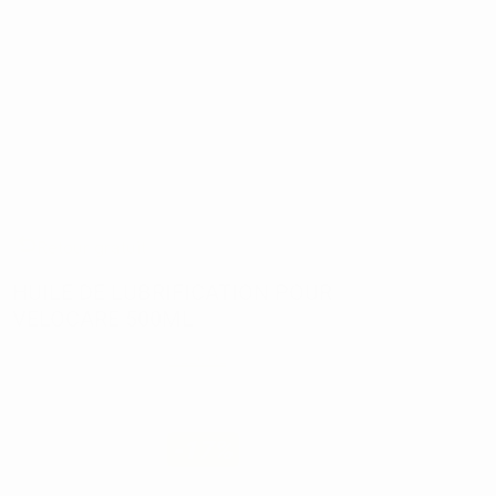
Retour gratuit
HUILE DE LUBRIFICATION POUR
VELOCARE 500ML
Réf:
97474
Marque:
VELOCE
131,86€
109
,20€
-17%
Prix TTC