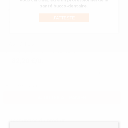
LA QUALITÉ DE THIXOTROPIE
santé bucco-dentaire.
- Ne coule pas en bouche.
SHORE 90 : TRÈS GRANDE DURETÉ FINALE
J'ATTESTE
- Un repositionnement simple et pr...
Voir plus
FAST BITE SH
Réf.
X0137
Réf. Fabricant:
EM02400
82,20 €/u.
-
+
Les prix sont indiqués TTC*
AJOUTER AU PANIER
Description du produit