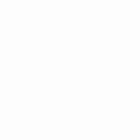
Retour gratuit
FAST BITE SH
Réf:
X0137
Marque:
EXOTEC DENTAIRE
A partir de
82,20€
55
,07€
-33%
Prix TTC