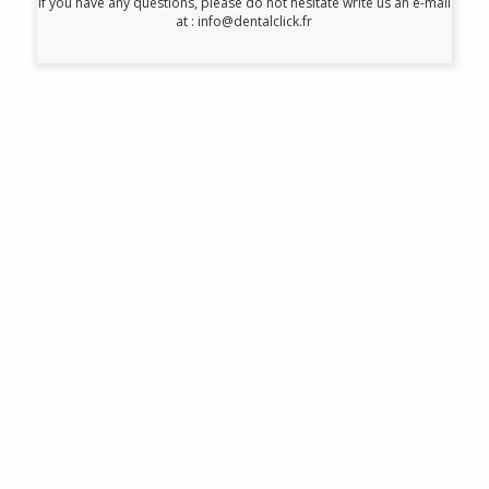
If you have any questions, please do not hesitate write us an e-mail
at : info@dentalclick.fr
FABRICANT:
COLTENE/WALEDENT AG
CATEGORIE QUALITÉ:
Dispositif médical
CLASSE:
Classe IIa
ORGANISME NOTIFIÉ:
0123-TÜV SÜD PRODUCT SERVICE
GMBH
Téléchargements
Annexe en français
RECEVEZ NOTRE NEWSLETTER
Soyez parmi les premiers à découvrir les promotions exclusives, les