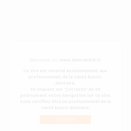
Caractéristiques du produit
Catégorie
CIMENTS
Sous-catégorie
CIMENTS D'OBTURATION PROVISOIRE
Type d'emballage
CONTENU
Contenu
1 seringue de 5 g
Bienvenue sur
www.dentalclick.fr
Description du produit
Ce site est réservé exclusivement aux
professionnels de la santé bucco-
Matériau pour restaurations temporaires de dual-cure.
dentaire.
- Matériau de couleur blanche sans eugénol, radio-opaque et
formulé à partir d'oxyde de zinc et de sulfate de zinc pour une
En cliquant sur "j'atteste" et en
protection optimale des infiltrations bactériennes.
poursuivant votre navigation sur ce site,
- Bonne rétention, facile à retire...
vous certifiez être un professionnel de la
santé bucco-dentaire.
Voir plus
J'ATTESTE
DUOTEMP