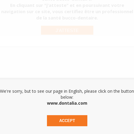
En cliquant sur "j'atteste" et en poursuivant votre
navigation sur ce site, vous certifiez être un professionnel
de la santé bucco-dentaire.
J'ATTESTE
We're sorry, but to see our page in English, please click on the button
below:
www.dontalia.com
ACCEPT