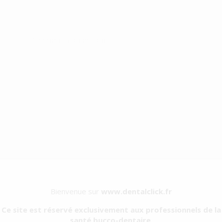
Type d'emballage
BOITE
Contenu
1 unité
Description du produit
Couleur grise.
Réf. Fabricant
Remise
Bienvenue sur
www.dentalclick.fr
GRIS
886950005
-34%
Ce site est réservé exclusivement aux professionnels de la
santé bucco-dentaire.