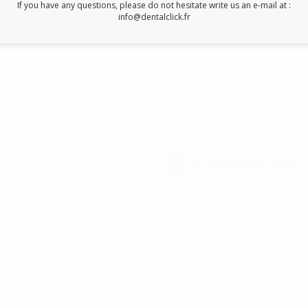
If you have any questions, please do not hesitate write us an e-mail at :
info@dentalclick.fr
DENTAPORT
DENT
ROOT ZX CABLE
ROOT 
PROBE BLANC
MODU
-30
-32%
1.931,04€
81
1.352
,86€
120,60€
+
AJOUTER AU PANIER
En cours d'approvisionnement
r
Disponible 24h/7, 365
Suivez l’état de votre
Vérifiez l’état de