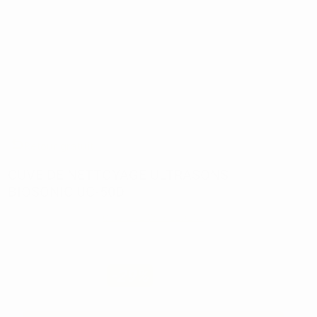
Retour gratuit
CUVE DE NETTOYAGE ULTRASONS
BIOSONIC UC-50D
Réf:
8874
Marque:
COLTENE-WHALEDENT
1.326,40€
941
,24€
-29%
Prix TTC