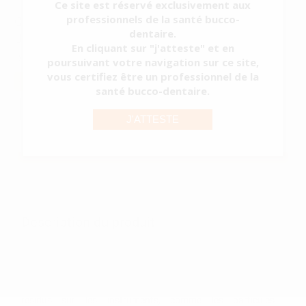
Ce site est réservé exclusivement aux
professionnels de la santé bucco-
CUVE DE NETTOYAGE ULTRASONS BIOSONIC
dentaire.
UC-50D
En cliquant sur "j'atteste" et en
Réf.
8874
Réf. Fabricant:
UC50DB230CE
poursuivant votre navigation sur ce site,
vous certifiez être un professionnel de la
941,24 €/u.
-29%
1.326,40 € /u.
santé bucco-dentaire.
-
+
J'ATTESTE
Les prix sont indiqués TTC*
AJOUTER AU PANIER
Description du produit
En raison des risques présentés actuellement par les
maladies infectieuses et contagieuses, un système
complémentaire du processus de stérilisation est devenu
indispensable, destiné à supprimer à l'aide d'ultrasons les
résidus sur les instruments, comme les particules