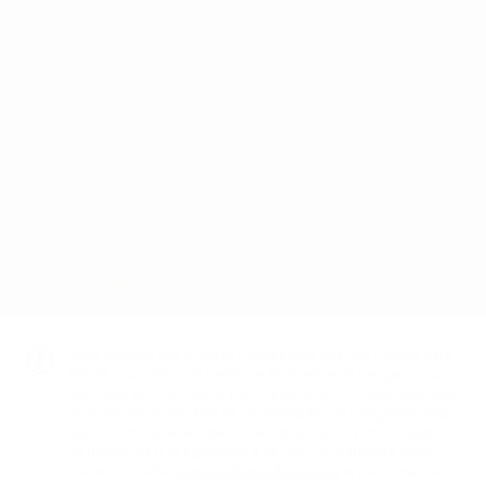
Assistance téléphonique
Paiement sécurisé
98% du stock disponible
gratuite
Mentions légales
Politique de confidentialité
Politique de cookies
CGV
Canal éthique
Code d’éthique
TÉLÉCHARGEZ NOTRE APP
DISPONIBLE SUR
GOOGLE PLAY
DISPONIBLE SUR
APP STORE
Nous utilisons nos propres cookies ainsi que des cookies tiers
afin de vous offrir une meilleure expérience de navigation sur
notre site, afin de pouvoir personnaliser les contenus que nous
vous offrons en fonction de vos habitudes de navigation, ainsi
GESTION DU PAIEMENT
que pour mesurer le trafic sur le site, analyser votre utilisation
de dentalclick.fr et également à des fins de marketing. Vous
pouvez consulter
notre politique de cookies
et personnaliser