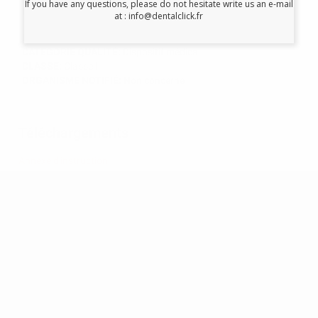
If you have any questions, please do not hesitate write us an e-mail
polyvalence.
at : info@dentalclick.fr
FABRICANT:
Coltene/Whaledent Inc.NO USAR
CATEGORIE QUALITÉ:
Dispositif médical
CLASSE:
Classe I
ORGANISME NOTIFIÉ:
Non concerné
Téléchargements
Annexe d'instruction
RECEVEZ NOTRE NEWSLETTER
Soyez parmi les premiers à découvrir les promotions exclusives, les