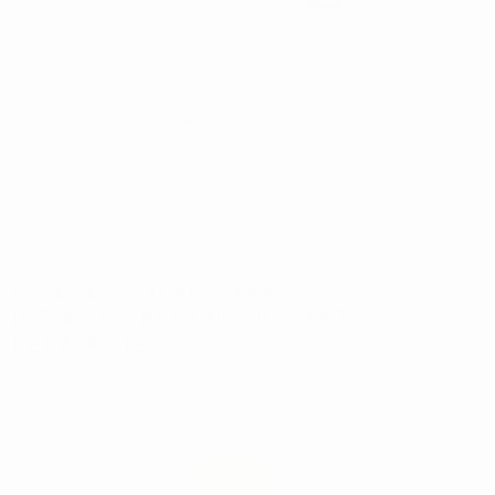
Retour gratuit
CUVE DE NETTOYAGE PAR
ULTRASONS BIOSONIC UC150 5,7L
DE CAPACITE
Réf:
88220
Marque:
COLTENE-WHALEDENT
2.073,61€
1.545
,89€
-25%