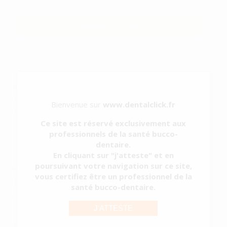
Prix TTC
SÉLECTIONNER LE PRODUIT
Caractéristiques du produit
Catégorie
HYGIÈNE ET STÉRILISATION
Bienvenue sur
www.dentalclick.fr
Sous-catégorie
BACS À ULTRA-SONS
Type d'emballage
BOÎTE
Ce site est réservé exclusivement aux
professionnels de la santé bucco-
Contenu
- Unité principale avec écran et couvercle
- Câ...
dentaire.
Voir plus
En cliquant sur "j'atteste" et en
poursuivant votre navigation sur ce site,
Description du produit
vous certifiez être un professionnel de la
Le BioSonic® UC150 est un réservoir de nettoyage à ultrasons
santé bucco-dentaire.
compact de 5,7 L conçu pour nettoyer efficacement les
instruments, prothèses, FRAISE et autres matériaux couramment
J'ATTESTE
utilisés dans les cabinets et les laboratoires dentaires. Le design
suisse élégant de la BioS...