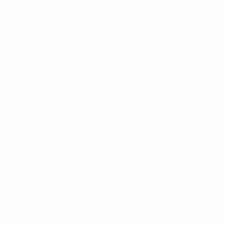
Retour gratuit
CIMENT PROVISOIRE IVOIRE
Réf:
01551
Marque:
BESTDENT
Prix à l'unité en profitant de l'offre
12,94€