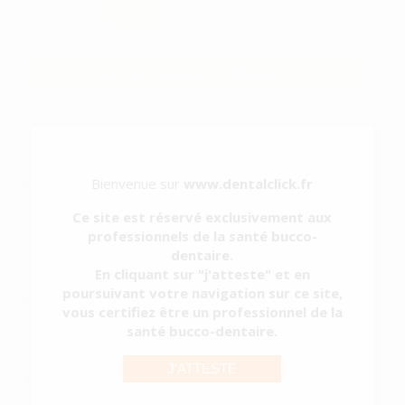
6
,47€
-50%
Prix TTC
SÉLECTIONNER LE PRODUIT
Caractéristiques du produit
Bienvenue sur
www.dentalclick.fr
Catégorie
CIMENTS
Ce site est réservé exclusivement aux
Sous-catégorie
CIMENTS D'OBTURATION PROVISOIRE
professionnels de la santé bucco-
Type d'emballage
RÉCIPIENT
dentaire.
Contenu
38 g
En cliquant sur "j'atteste" et en
poursuivant votre navigation sur ce site,
Description du produit
vous certifiez être un professionnel de la
Ciment d'obturation provisoire de couleur ivoire pour oburations
santé bucco-dentaire.
temporaires en endodontie. Autopolymérisable.
J'ATTESTE
FABRICANT:
CONAMCO, S.A. DE C.V.
CATEGORIE QUALITÉ:
Dispositif médical