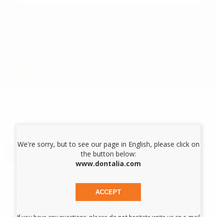
CLASSE:
Classe IIa
Voir plus
CIMENT PROVISOIRE IVOIRE
Réf.
01551
6,47 €/u.
-50%
12,94 €/u.
-
+
Prix à l'unité en profitant de l'offre
Les prix sont indiqués TTC*
We're sorry, but to see our page in English, please click on
AJOUTER AU PANIER
the button below:
www.dontalia.com
Description du produit
ACCEPT
Ciment d'obturation provisoire de couleur ivoire pour