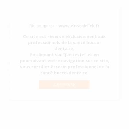
Bienvenue sur
www.dentalclick.fr
Caractéristiques du produit
Catégorie
INSTRUMENTS
Ce site est réservé exclusivement aux
Sous-catégorie
BRULEURS
professionnels de la santé bucco-
Type d'emballage
RÉCIPIENT
dentaire.
Contenu
1 unité
En cliquant sur "j'atteste" et en
poursuivant votre navigation sur ce site,
Description du produit
vous certifiez être un professionnel de la
Corps en acier inoxydable et porte-mèches en laiton. Il est muni
santé bucco-dentaire.
d'un bouchon en caoutchouc, et d'une base également en
caoutchouc antidérapant qui garantit sa stabilité sur la table de
J'ATTESTE
travail. De par sa conception, le remplissage est simple.
BRULEUR A ALCOOL
Réf.
4213
Réf. Fabricant:
070065
34,58 €/u.
-15%
40,68 € /u.