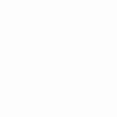
Retour gratuit
BRULEUR A ALCOOL
Réf:
4213
Marque:
MESTRA
40,68€
34
,58€
-15%
Prix TTC
SÉLECTIONNER LE PRODUIT