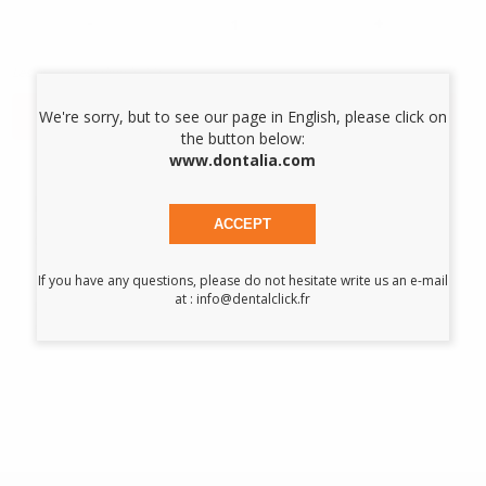
-
+
Les prix sont indiqués TTC*
AJOUTER AU PANIER
We're sorry, but to see our page in English, please click on
the button below:
www.dontalia.com
Description du produit
ACCEPT
Corps en acier inoxydable et porte-mèches en laiton. Il est
muni d'un bouchon en caoutchouc, et d'une base également
If you have any questions, please do not hesitate write us an e-mail
en caoutchouc antidérapant qui garantit sa stabilité sur la
at : info@dentalclick.fr
table de travail. De par sa conception, le remplissage est
simple.