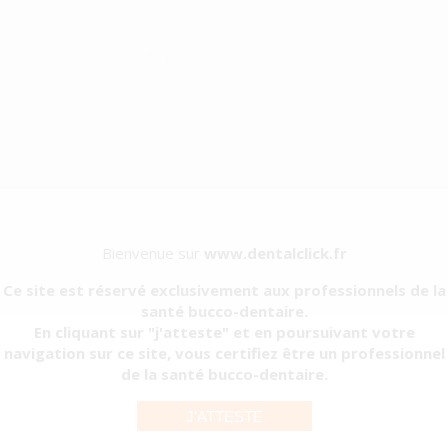
Contenu
Description du produit
FABRICANT:
LASCOD SPA
CATEGORIE QUALITÉ:
Dispositif médical
CLASSE:
Classe I
ORGANISME NOTIFIÉ:
Non concerné
Bienvenue sur
www.dentalclick.fr
Ce site est réservé exclusivement aux professionnels de la
santé bucco-dentaire.
En cliquant sur "j'atteste" et en poursuivant votre
Réf. Fabricant
Remise
navigation sur ce site, vous certifiez être un professionnel
de la santé bucco-dentaire.
LK000RM302
J'ATTESTE