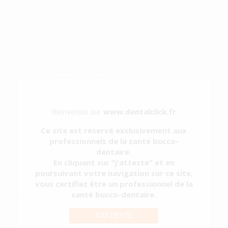
Caractéristiques du produit
Catégorie
INSTRUMENTATION ROTATIVE
Sous-catégorie
PIÈCES À MAIN AVEC LUMIÈRE.
Type d'emballage
RÉCIPIENT
Bienvenue sur
www.dentalclick.fr
Contenu
1 unité
Ce site est réservé exclusivement aux
Description du produit
professionnels de la santé bucco-
• Spray simple • Pour fraises HP (ø 2,35). • Pour fraises CA
dentaire.
(ø 2,35)* • Vitesse max. : 40 000 tr/min *Il faut insérer la butée de
En cliquant sur "j'atteste" et en
fraise fournie avec la pièce à main
poursuivant votre navigation sur ce site,
vous certifiez être un professionnel de la
FABRICANT:
Nakanishi Inc.
santé bucco-dentaire.
CATEGORIE QUALITÉ:
Dispositif m
Voir plus
J'ATTESTE