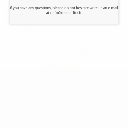
If you have any questions, please do not hesitate write us an e-mail
Vous pourriez également être
at : info@dentalclick.fr
intéressé par:
CONTRE-ANGLE
S-MAX M25L 1:1
NSK BAGUE
BLEU RAPPORT
DIRECT AVEC
LUMIERE
-56%
485
,00€
1.114,51€
-
+
AJOUTER AU PANIER