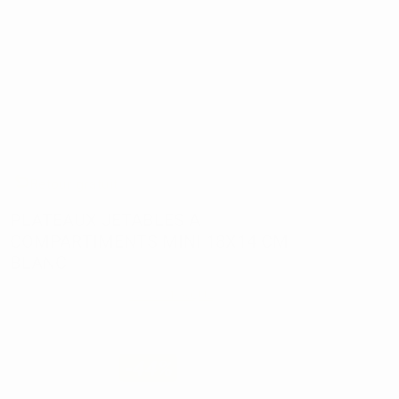
Retour gratuit
PLATEAUX JETABLES A
COMPARTIMENTS MINI 18X14 CM
BLANC
Réf:
2256
Marque:
SANS MARQUE
75,74€
42
,54€
-44%
Prix TTC