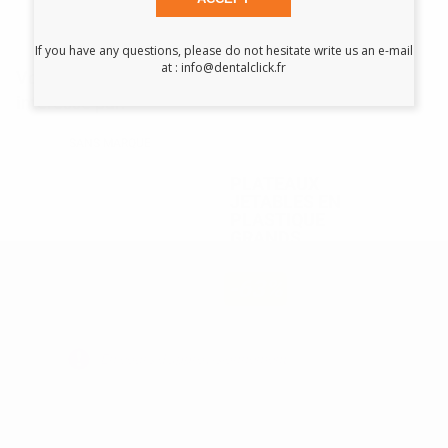
If you have any questions, please do not hesitate write us an e-mail
at : info@dentalclick.fr
Vous pourriez également être
intéressé par:
SANS MARQUE
PLATEAUX
JETABLES EN
PLASTIQUE
GRANDS
-63%
28
,00€
75,62€
En cours d'approvisionnement