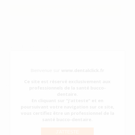
SÉLECTIONNER LE PRODUIT
Caractéristiques du produit
Catégorie
USAGE UNIQUE
Sous-catégorie
PLATEAUX JETABLES
Type d'emballage
BOITE
Bienvenue sur
www.dentalclick.fr
Contenu
400 unités
Ce site est réservé exclusivement aux
Description du produit
professionnels de la santé bucco-
dentaire.
Ils s'adaptent aux plateaux métalliques mini de 18,5 x 14 cm.
En cliquant sur "j'atteste" et en
poursuivant votre navigation sur ce site,
PLATEAUX JETABLES A COMPARTIMENTS MINI
vous certifiez être un professionnel de la
santé bucco-dentaire.
18x14 cm BLANC
Réf.
2256
Réf. Fabricant:
BD4278.BL
J'ATTESTE