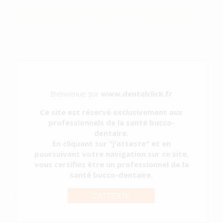
Prix TTC
SÉLECTIONNER
Caractéristiques du produit
Catégorie
TENONS ET RECONSTITUTION CORONAIRE
Bienvenue sur
www.dentalclick.fr
Sous-catégorie
TENONS RADICULAIRES
Ce site est réservé exclusivement aux
Type d'emballage
RÉCIPIENT
professionnels de la santé bucco-
Contenu
20 unités
dentaire.
Description du produit
En cliquant sur "j'atteste" et en
poursuivant votre navigation sur ce site,
GAMME EVOLUTION Tenons calibrés pour la reconstruction
vous certifiez être un professionnel de la
définitive et résine calcinable avec repositionnement automatique
santé bucco-dentaire.
et interchangeable entre l'empreinte et le laboratoire : Technique de
reconstruction par inlay-core. La tête originale de Pivomatic
J'ATTESTE
cylindro-conique ...
Voir plus