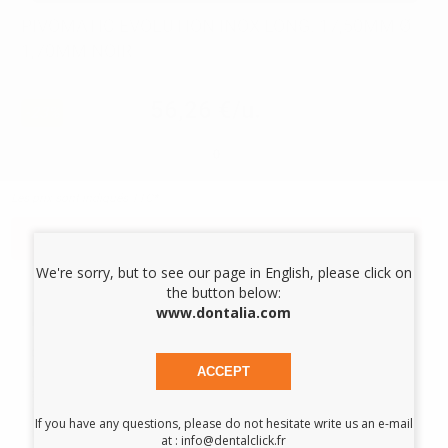
PIVOMATIC EVOLUTION INOX LONG. 17,50MM Ø
1,70MM NOIR
Réf.
99054
Réf. Fabricant:
A20 17.5
56,26 €/u.
-23%
73,30 € /u.
-
+
Les prix sont indiqués TTC*
AJOUTER AU PANIER
We're sorry, but to see our page in English, please click on
the button below:
www.dontalia.com
Description du produit
GAMME EVOLUTION Tenons calibrés pour la reconstruction
ACCEPT
définitive et résine calcinable avec repositionnement
automatique et interchangeable entre l'empreinte et le
laboratoire : Technique de reconstruction par inlay-core. La
If you have any questions, please do not hesitate write us an e-mail
tête originale de Pivomatic cylindro-conique forme un
at : info@dentalclick.fr