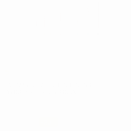
1
/ 2
Retour gratuit
PIVOMATIC EVOLUTION TENONS
CYLINDRO-CONIQUES INOX
Marque:
PIVOMATIC
73,30€
56
,26€
-23%