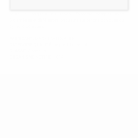
double clip dans le matériau à empreinte, ce qui permet le
repositionnement automatique et le verrouillage précis sur
toute la longueur du tenon. Système complet avec
6 diamètres et différentes longueurs sur tenons coniques ou
cylindro-coniques.
FABRICANT:
MAC CLAY U.S.A. INC
CATEGORIE QUALITÉ:
Dispositif médical
CLASSE:
Classe IIa
ORGANISME NOTIFIÉ:
1014-
RECEVEZ NOTRE NEWSLETTER
Soyez parmi les premiers à découvrir les promotions exclusives, les
offres et les nouveautés !