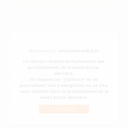
SÉLECTIONNER LE PRODUIT
Caractéristiques du produit
Catégorie
PRÉVENTION ET PROPHYLAXIE
Bienvenue sur
www.dentalclick.fr
Sous-catégorie
PIECE A MAINS ULTRASONS SANS LUMIERE
Type d'emballage
CONTENU
Ce site est réservé exclusivement aux
Contenu
Manche Piezon sans lumière, 4 pins, o-ring bleu, n...
professionnels de la santé bucco-
Voir plus
dentaire.
Description du produit
En cliquant sur "j'atteste" et en
poursuivant votre navigation sur ce site,
Pièce à main sans Led compatible pour Piezon Master 700, Piezon
vous certifiez être un professionnel de la
250 y Piezon 150 avec Led. La pièce à main Original Piezon avec
santé bucco-dentaire.
Led garantit une visibilité optimale, grâce à l'émission de lumière
circulaire. Peut être stérilisée jusqu'à 135º C.
J'ATTESTE
Visibilité optimale gr...
Voir plus