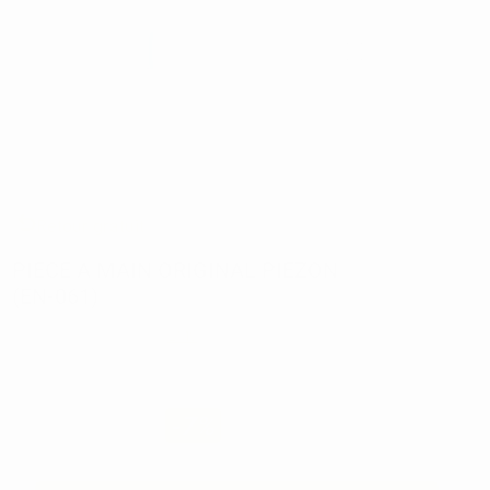
Retour gratuit
PIECE A MAIN ORIGINAL PIEZON
(EN-061)
Réf:
85679
Marque:
EMS
723,79€
670
,00€
-7%
Prix TTC