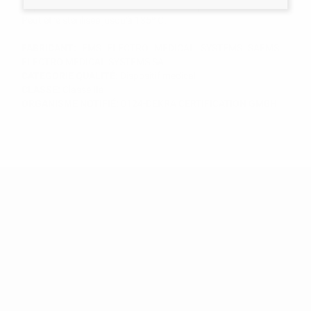
Capuchon en métal pour le contrôle de la précision.
Peut être stérilisée jusqu'à 135º C.
FABRICANT:
EMS ELECTRO MEDICAL SYSTEMS SAEMS
ELECTRO MEDICAL SYSTEMS SA
CATEGORIE QUALITÉ:
Dispositif médical
CLASSE:
Classe IIa
ORGANISME NOTIFIÉ:
0124-DEKRA CERTIFICATION GMBH
RECEVEZ NOTRE NEWSLETTER
Soyez parmi les premiers à découvrir les promotions exclusives, les
offres et les nouveautés !