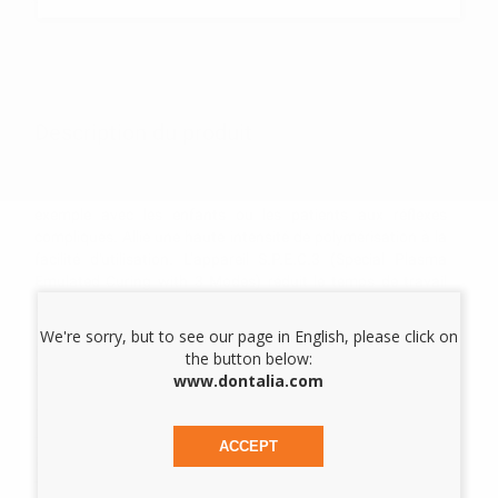
Les prix sont indiqués TTC*
Description du produit
Lampe à polymériser multiprogrammes permettant des
polymérisations rapides quand le temps est compté, par
exemple avec les enfants ou les patients aux réflexes
compliqués. Allie une haute intensité de polymérisation à la
facilité d'utilisation. L’appareil S.P.E.C.3 (Special Plasma
Emulated Curing with 3 Modes) réduit le temps de travail
grâce à une polymérisation extrêmement rapide et profonde
des matériaux photopolymérisables. Sa batterie lithium-ion
We're sorry, but to see our page in English, please click on
polymère détient la capacité suffisante pour réaliser
the button below:
300 cycles de 10 secondes entre deux recharges.
www.dontalia.com
Plusieurs programmes :
- Mode standard : puissance 1 600 mW/cm2, idéal pour
ACCEPT
polymériser 2 mm de composite en 5 secondes.
- Mode 3K : puissance 3 250 mW/cm2. 2 mm de composite