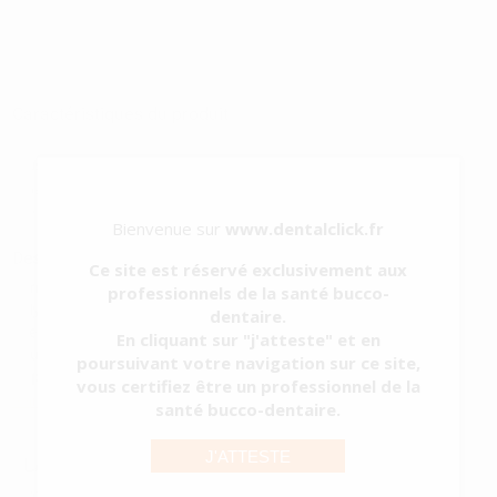
Caractéristiques du produit
Catégorie
RESTAURATION ET ESTHÉTIQUE
Sous-catégorie
LAMPES LED
Type d'emballage
RÉCIPIENT
Contenu
1 unité
Bienvenue sur
www.dentalclick.fr
Description du produit
Ce site est réservé exclusivement aux
Lampe à polymériser multiprogrammes permettant des
professionnels de la santé bucco-
polymérisations rapides quand le temps est compté, par exemple
dentaire.
avec les enfants ou les patients aux réflexes compliqués. Allie une
En cliquant sur "j'atteste" et en
haute intensité de polymérisation à la facilité d'utilisation.
poursuivant votre navigation sur ce site,
L’appareil S.P.E.C.3 (Spe...
vous certifiez être un professionnel de la
Voir plus
santé bucco-dentaire.
J'ATTESTE
LAMPE SPEC 3
Réf.
86647
Réf. Fabricant:
60013942