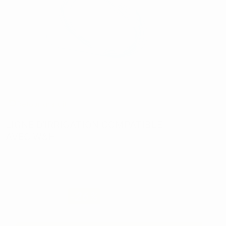
Retour gratuit
LIGNE D'IRRIGATION COMPATIBLE
AVEC W&H
Réf:
78401
Marque:
BESTDENT
57,60€
42
,50€
-26%
Prix TTC