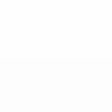
FABRICANT:
ALLE S.R.L.
CATEGORIE QUALITÉ:
Dispositif médical
CLASSE:
Classe IIa
ORGANISME NOTIFIÉ:
0051-IMQ ISTITUTO ITALIANO DEL
MARCHIO DI QUALITÀ S.P.A.
RECEVEZ NOTRE NEWSLETTER
Soyez parmi les premiers à découvrir les promotions exclusives, les
offres et les nouveautés !
J'ai lu et j'accepte les politiques de confidentialité
*