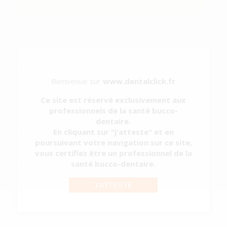
SÉLECTIONNER LE PRODUIT
Caractéristiques du produit
Catégorie
USAGE UNIQUE
Bienvenue sur
www.dentalclick.fr
Sous-catégorie
IMPLANTS:IRRIGATION
Ce site est réservé exclusivement aux
Type d'emballage
CONTENU
professionnels de la santé bucco-
Contenu
6 unités stériles
dentaire.
Description du produit
En cliquant sur "j'atteste" et en
poursuivant votre navigation sur ce site,
Ligne d’irrigation mécanique à usage unique. 1 voie.
vous certifiez être un professionnel de la
Compatible avec les moteurs : W&H Implantmed, Elcomed SA-310,
santé bucco-dentaire.
Piezomed
J'ATTESTE
FABRICANT:
ALLE S.R.L.
CATEGORIE QUALITÉ:
Dispositif médical
CLASSE:
Class