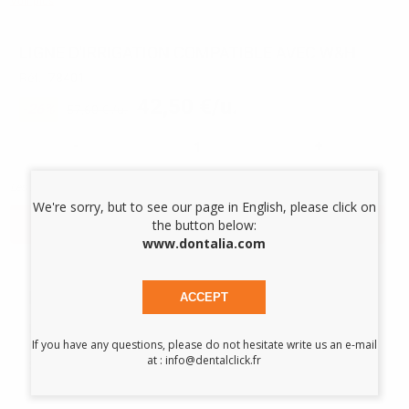
Voir plus
LIGNE D'IRRIGATION COMPATIBLE AVEC W&H
Réf.
78401
42,50 €/u.
-26%
57,60 € /u.
-
+
Les prix sont indiqués TTC*
We're sorry, but to see our page in English, please click on
AJOUTER AU PANIER
the button below:
www.dontalia.com
Description du produit
ACCEPT
Ligne d’irrigation mécanique à usage unique. 1 voie.
If you have any questions, please do not hesitate write us an e-mail
Compatible avec les moteurs : W&H Implantmed, Elcomed
at : info@dentalclick.fr
SA-310, Piezomed