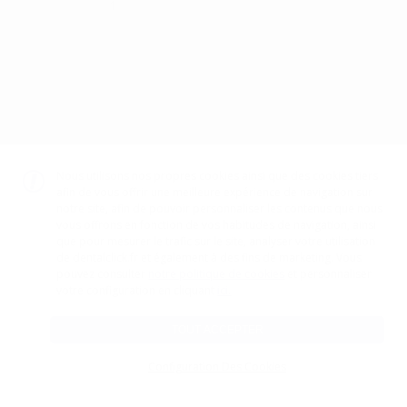
-
+
AJOUTER AU PANIER
MAQUILLAGE
UNIVERSAL 5G
Nous utilisons nos propres cookies ainsi que des cookies tiers
-12%
afin de vous offrir une meilleure expérience de navigation sur
56
notre site, afin de pouvoir personnaliser les contenus que nous
,89€
64,33€
vous offrons en fonction de vos habitudes de navigation, ainsi
que pour mesurer le trafic sur le site, analyser votre utilisation
SÉLECTIONNER
de dentalclick.fr et également à des fins de marketing. Vous
pouvez consulter
notre politique de cookies
et personnaliser
ici.
votre configuration en cliquant
DUCERAM KISS
TOUT ACCEPTER
OPAQUER
POUDRE 20GR
Configuration Des Cookies